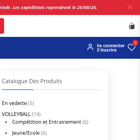
ériode. Les expéditions reprendront le 25/08/26.
0
Se connecter
S'inscrire
Catalogue Des Produits
En vedette
(5)
VOLLEYBALL
(14)
Compétition et Entrainement
(6)
Jeune/Ecole
(6)