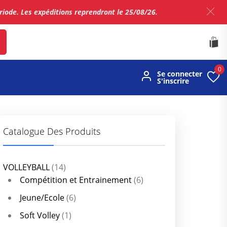
ériode. Les expéditions reprendront le 25/08/26.
0
Se connecter
S'inscrire
Catalogue Des Produits
VOLLEYBALL
(14)
Compétition et Entrainement
(6)
Jeune/Ecole
(6)
Soft Volley
(1)