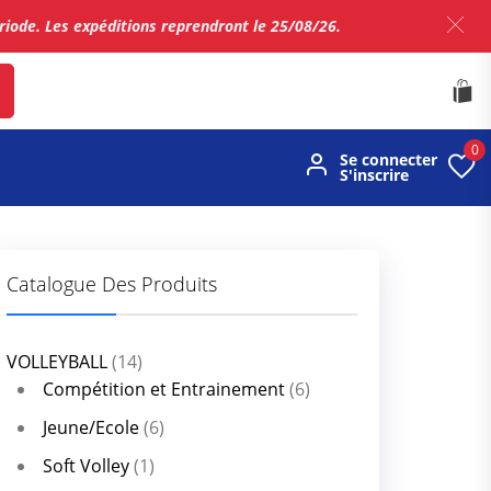
ériode. Les expéditions reprendront le 25/08/26.
0
Se connecter
S'inscrire
Catalogue Des Produits
VOLLEYBALL
(14)
Compétition et Entrainement
(6)
Jeune/Ecole
(6)
Soft Volley
(1)