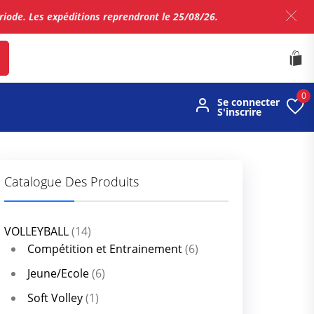
ériode. Les expéditions reprendront le 25/08/26.
0
Se connecter
S'inscrire
Catalogue Des Produits
VOLLEYBALL
(14)
Compétition et Entrainement
(6)
Jeune/Ecole
(6)
Soft Volley
(1)