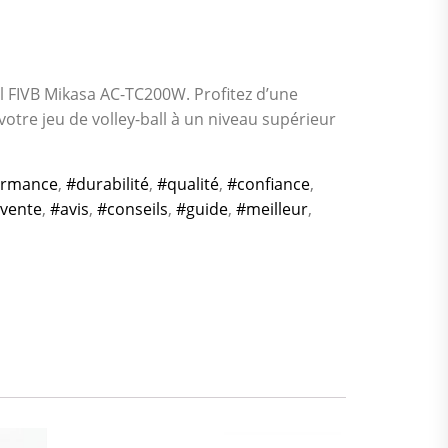
el FIVB Mikasa AC-TC200W. Profitez d’une
votre jeu de volley-ball à un niveau supérieur
ormance
,
#durabilité
,
#qualité
,
#confiance
,
vente
,
#avis
,
#conseils
,
#guide
,
#meilleur
,