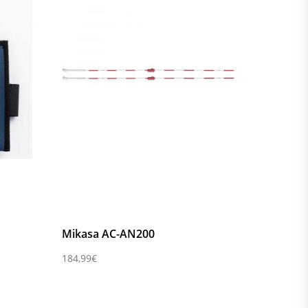
ompare
Compare
Mikasa AC-AN200
184,99
€