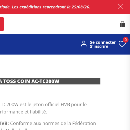
ériode. Les expéditions reprendront le 25/08/26.
0
Se connecter
S'inscrire
A TOSS COIN AC-TC200W
TC200W est le jeton officiel FIVB pour le
rformance et fiabilité.
FIVB:
Conforme aux normes de la Fédération