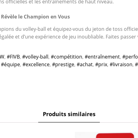
ns officielles et les entraînements de haut niveau.
i Révèle le Champion en Vous
pions du volley-ball et équipez-vous du jeton de toss offici
égalée et d’une expérience de jeu inoubliable. Faites passer 
0W
,
#FIVB
,
#volley-ball
,
#compétition
,
#entraînement
,
#perf
,
#équipe
,
#excellence
,
#prestige
,
#achat
,
#prix
,
#livraison
,
#
Produits similaires