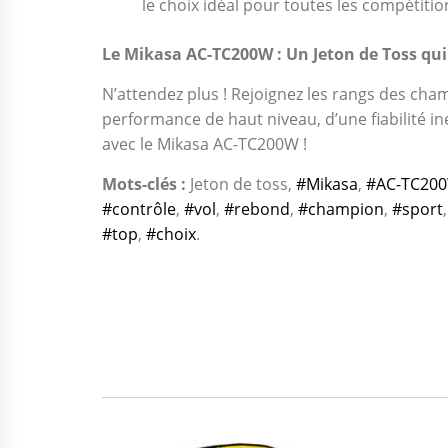
le choix idéal pour toutes les compétitio
Le Mikasa AC-TC200W : Un Jeton de Toss qu
N’attendez plus ! Rejoignez les rangs des cham
performance de haut niveau, d’une fiabilité in
avec le Mikasa AC-TC200W !
Mots-clés :
Jeton de toss,
#Mikasa
,
#AC-TC20
#contrôle
,
#vol
,
#rebond
,
#champion
,
#sport
#top
,
#choix
.